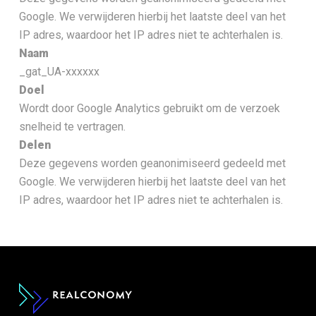
Google. We verwijderen hierbij het laatste deel van het
IP adres, waardoor het IP adres niet te achterhalen is.
Naam
_gat_UA-xxxxxx
Doel
Wordt door Google Analytics gebruikt om de verzoek
snelheid te vertragen.
Delen
Deze gegevens worden geanonimiseerd gedeeld met
Google. We verwijderen hierbij het laatste deel van het
IP adres, waardoor het IP adres niet te achterhalen is.