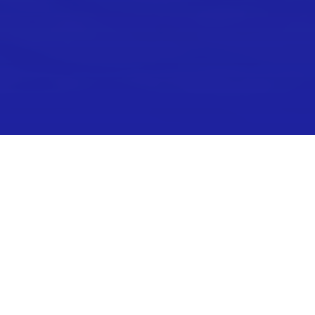
Realistische ontwikkeling of
wishful thinking? Bij Realconomy
beschikken we over de kennis,
ervaring én het netwerk om op die
vraag een helder antwoord te
geven.