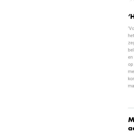
‘
‘V
he
ze
be
en
op 
me
kom
maa
M
a