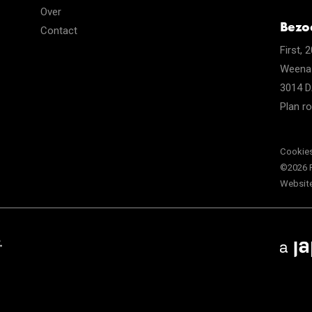
Over
Bezo
Contact
First, 
Weena
3014 D
Plan r
Cookie
©2026 
Websit