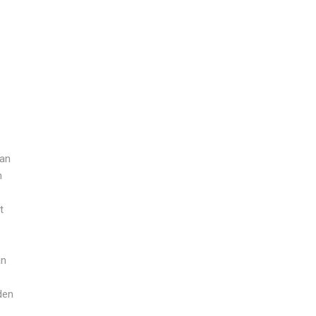
–
van
n
t
an
n
den