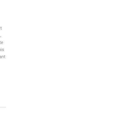
t
,
te
nis
ant