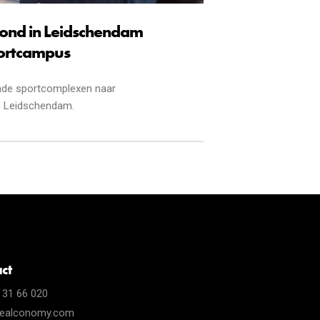
ond in Leidschendam
portcampus
de sportcomplexen naar
n Leidschendam.
ct
 31 66 020
realconomy.com