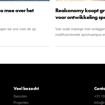
o mee over het
Realconomy koopt gr
voor ontwikkeling s
bogen we ons over de op
Van oude manege met omliggen
multifunctionele sportcampus i
Veel bezocht
Conta
Diensten
+31 10
Projecten
info@