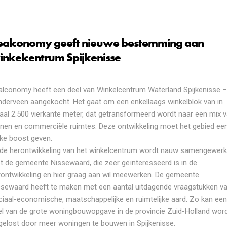
ealconomy geeft nieuwe bestemming aan
inkelcentrum Spijkenisse
alconomy heeft een deel van Winkelcentrum Waterland Spijkenisse 
inderveen aangekocht. Het gaat om een enkellaags winkelblok van in
taal 2.500 vierkante meter, dat getransformeerd wordt naar een mix 
nen en commerciële ruimtes. Deze ontwikkeling moet het gebied ee
nke boost geven.
j de herontwikkeling van het winkelcentrum wordt nauw samengewerk
t de gemeente Nissewaard, die zeer geïnteresseerd is in de
rontwikkeling en hier graag aan wil meewerken. De gemeente
ssewaard heeft te maken met een aantal uitdagende vraagstukken v
ciaal-economische, maatschappelijke en ruimtelijke aard. Zo kan ee
el van de grote woningbouwopgave in de provincie Zuid-Holland wor
gelost door meer woningen te bouwen in Spijkenisse.