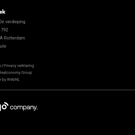
ek
20e verdieping
 792
A Rotterdam
oute
s
|
Privacy verklaring
Realconomy Group
e by
WebNL