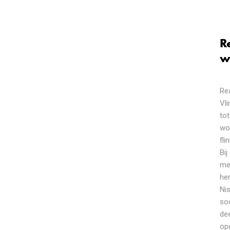
R
w
Re
Vl
to
wo
fli
Bi
me
he
Ni
so
de
op