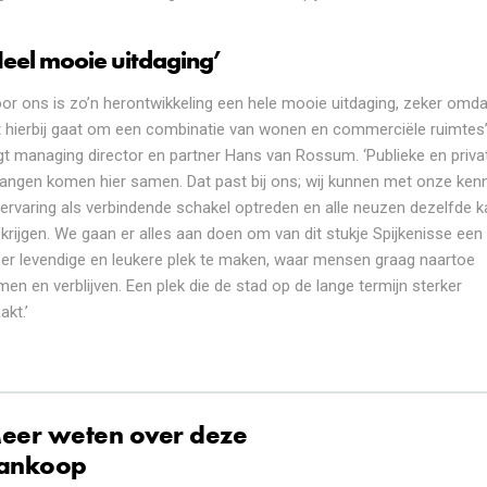
Heel mooie uitdaging’
oor ons is zo’n herontwikkeling een hele mooie uitdaging, zeker omda
t hierbij gaat om een combinatie van wonen en commerciële ruimtes’
gt managing director en partner Hans van Rossum. ‘Publieke en priva
langen komen hier samen. Dat past bij ons; wij kunnen met onze ken
 ervaring als verbindende schakel optreden en alle neuzen dezelfde k
krijgen. We gaan er alles aan doen om van dit stukje Spijkenisse een
er levendige en leukere plek te maken, waar mensen graag naartoe
en en verblijven. Een plek die de stad op de lange termijn sterker
kt.’
eer weten over deze
ankoop